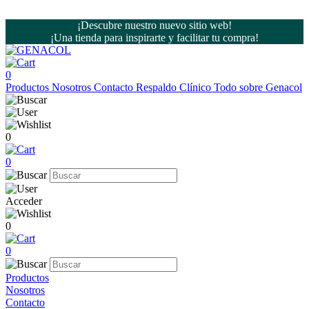
¡Descubre nuestro nuevo sitio web!
¡Una tienda para inspirarte y facilitar tu compra!
0
Productos
Nosotros
Contacto
Respaldo Clínico
Todo sobre Genacol
0
0
Acceder
0
0
Productos
Nosotros
Contacto